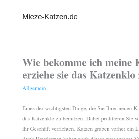
Zum
Inhalt
Mieze-Katzen.de
springen
Wie bekomme ich meine K
erziehe sie das Katzenklo
Allgemein
Eines der wichtigsten Dinge, die Sie Ihrer neuen Ka
das Katzenklo zu benutzen. Dabei profitieren Sie v
ihr Geschäft verrichten. Katzen graben vorher ein 
Auch Hauskatzen haben noch dieses ausgeprägte Ver