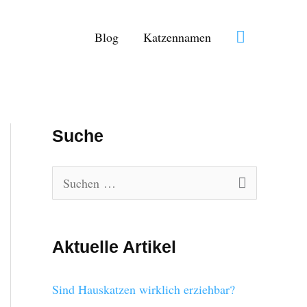
Suchen
Blog
Katzennamen
Suche
S
u
c
Aktuelle Artikel
h
e
Sind Hauskatzen wirklich erziehbar?
n