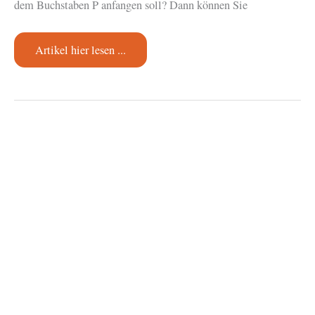
dem Buchstaben P anfangen soll? Dann können Sie
Katzennamen
Artikel hier lesen ...
mit
P