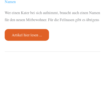
Namen
Wer einen Kater bei sich aufnimmt, braucht auch einen Namen
für den neuen Mitbewohner. Für die Fellnasen gibt es übrigens
Katzennamen
Artikel hier lesen ...
männlich
Top
10