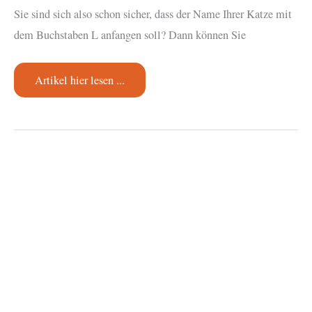
Sie sind sich also schon sicher, dass der Name Ihrer Katze mit
dem Buchstaben L anfangen soll? Dann können Sie
Katzennamen
Artikel hier lesen ...
mit
L