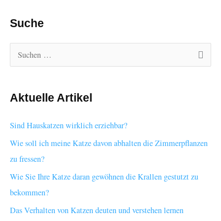
Suche
S
u
c
Aktuelle Artikel
h
e
Sind Hauskatzen wirklich erziehbar?
n
Wie soll ich meine Katze davon abhalten die Zimmerpflanzen
n
zu fressen?
a
Wie Sie Ihre Katze daran gewöhnen die Krallen gestutzt zu
c
bekommen?
h
:
Das Verhalten von Katzen deuten und verstehen lernen