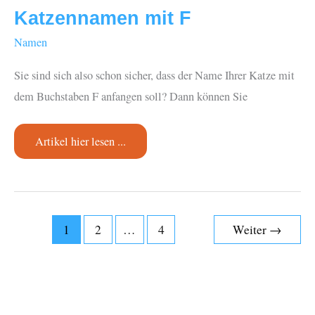
Katzennamen mit F
Namen
Sie sind sich also schon sicher, dass der Name Ihrer Katze mit
dem Buchstaben F anfangen soll? Dann können Sie
Katzennamen
Artikel hier lesen ...
mit
F
1
2
…
4
Weiter
→