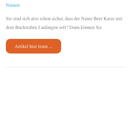
Namen
Sie sind sich also schon sicher, dass der Name Ihrer Katze mit
dem Buchstaben I anfangen soll? Dann können Sie
Katzennamen
Artikel hier lesen ...
mit
I