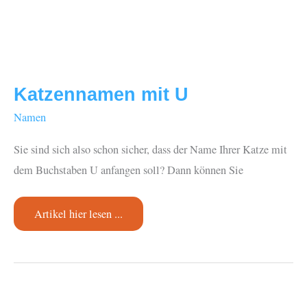
Katzennamen mit U
Namen
Sie sind sich also schon sicher, dass der Name Ihrer Katze mit
dem Buchstaben U anfangen soll? Dann können Sie
Katzennamen
Artikel hier lesen ...
mit
U